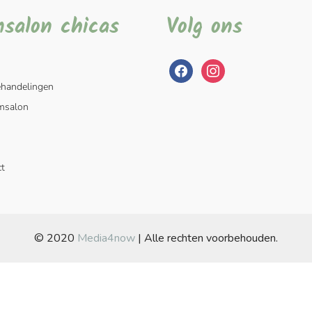
msalon chicas
Volg ons
facebook
instagram
ehandelingen
msalon
t
© 2020
Media4now
| Alle rechten voorbehouden.