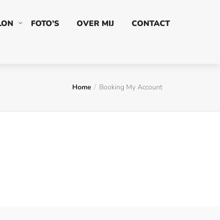
LON
FOTO’S
OVER MIJ
CONTACT
Home
Booking My Account